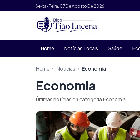
Pular para o conteúdo
Sexta-Feira, 07 De Agosto De 2026
Home
Notícias Locais
Saúde
Ec
Home
Notícias
Economia
Economia
Últimas notícias da categoria Economia