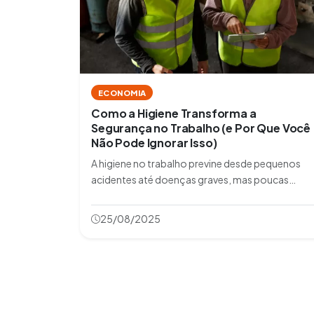
ECONOMIA
Como a Higiene Transforma a
Segurança no Trabalho (e Por Que Você
Não Pode Ignorar Isso)
A higiene no trabalho previne desde pequenos
acidentes até doenças graves, mas poucas
empresas exploram todo seu potencial.
Descubra como transformar limpeza em
25/08/2025
segurança em menos de 30 dias com ações
práticas. Seu time merece esse cuidado –
comece hoje!