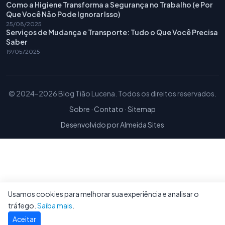
Como a Higiene Transforma a Segurança no Trabalho (e Por
Que Você Não Pode Ignorar Isso)
25/08/2025
Serviços de Mudança e Transporte: Tudo o Que Você Precisa
Saber
19/05/2025
© 2024–2026 Blog Tião Lucena. Todos os direitos reservados.
Sobre
·
Contato
·
Sitemap
Desenvolvido por
Almeida Sites
Usamos cookies para melhorar sua experiência e analisar o
tráfego.
Saiba mais
.
Aceitar